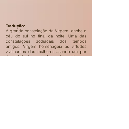
Tradução:
A grande constelação da Virgem enche o
céu do sul no final da noite. Uma das
constelações zodiacais dos tempos
antigos, Virgem homenageia as virtudes
vivificantes das mulheres.Usando um par
de binóculos, você pode visitar o
alomerado de galáxias da Virgem. Essas
minúsculas manchas de luz são galáxias,
longe da nossa própria Via Láctea, cada
uma iluminada com a luz de bilhões de
estrelas.A galáxia do Sombrero, M104,
está na parte sul da Virgem. Sua camada
de poeira escura faz com que pareça um
grande chapéu, daí o seu nome.Duas
constelações menores estão acima de
Virgem.Coma Berenices homenageia uma
rainha que deu o seu longo cabelo aos
deuses para garantir o retorno seguro de
seu marido da guerra. M64, uma galáxia