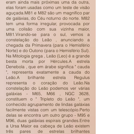
eram ainda mais próximas uma da outra,
elas foram usadas como um teste de visão
aguçada.M81 e M82 são um magnífico par
de galáxias, do Céu noturno do norte. M82
tem uma forma irregular, provocada por
uma colisão com sua vizinha maior,
M81.Virando-se para o sul, vemos a
constelação do Leão , anunciando a
chegada da Primavera (para o Hemisfério
Norte) e do Outono (para o Hemisfério Sul).
Na Mitologia grega , Leão (Leo) é a grande
besta morta por Hércules.A estrela
Denebola , que em árabe significa " cauda
", representa exatamente a cauda do
Leão.A brilhante estrela Regulus
representa o coração do Leão.Na
constelação do Leão podemos ver várias
galáxias - M65, M66 , NGC 3628,
constituem o " Tripleto do Leão ", um
conhecido agrupamento de lindas galáxias
facilmente vistas com um telescópio.Perto
delas se encontra um outro grupo - M95 e
M96, duas galáxias espirais grandes.Entre
a Ursa Maior ea cabeça de Leão existem
três pares de estrelas brilhantes