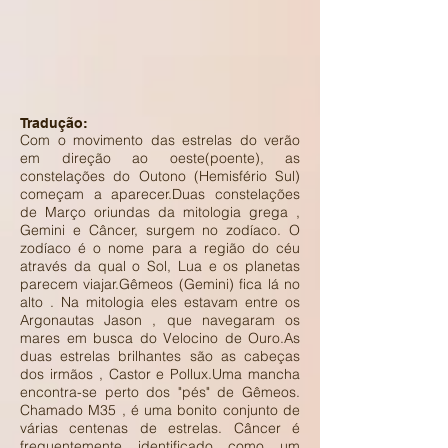
Tradução:
Com o movimento das estrelas do verão
em direção ao oeste(poente), as
constelações do Outono (Hemisfério Sul)
começam a aparecer.Duas constelações
de Março oriundas da mitologia grega ,
Gemini e Câncer, surgem no zodíaco. O
zodíaco é o nome para a região do céu
através da qual o Sol, Lua e os planetas
parecem viajar.Gêmeos (Gemini) fica lá no
alto . Na mitologia eles estavam entre os
Argonautas Jason , que navegaram os
mares em busca do Velocino de Ouro.As
duas estrelas brilhantes são as cabeças
dos irmãos , Castor e Pollux.Uma mancha
encontra-se perto dos "pés" de Gêmeos.
Chamado M35 , é uma bonito conjunto de
várias centenas de estrelas. Câncer é
frequentemente identificado como um