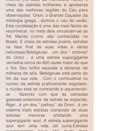
cheio de estrelas brilhantes e apresenta
uma das melhores regiões do Céu para
observações. Orion, o Grande Caçador da
mitologia grega , domina o céu do verão.
Esta constelação é uma das mais fáceis de
reconhecer, no meio dela enconram-se as
Trê Marias (como são conhecidas no
Brasil). É cheia de estrelas jovens, estrelas
na fase final de suas vidas e várias
nebulosas.Betelgeuse , um dos " ombros"
do Orion , é uma estrela supergigante
vermelha cerca de 650 vezes maior do que
o Sol. Seu brilho equivale a dezenas de
milhares de sóis. Betelgeuse está perto do
fim da sua vida . Com o combustível no
núcleo da estrela praticamente esgotado,
o núcleo está se contraindo e aquecendo-
se , fazendo com que as camadas
gasosas exteriores da estrela se expanda.
Rigel , é um dos " joelhos " do Orion , é um
sistema triplo estrelas composto de duas
estrelas menores orbitando uma
supergigante azul. A estrela supergigante
azul tem uma vida útil curta.Estrelas