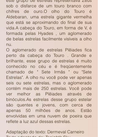
este grupo de estrelas representava Zeus
sob o disfarce de um touro branco com
chifres de ouro.O olho do Touro é
Aldebaran, uma estrela gigante vermelha
que está se aproximando do final de sua
vida.A cabeça do Touro, em forma de V, é
formada pelas Hyades , um aglomerado
de belas estrelas facilmente visíveis a olho
nu.
O aglomerado de estrelas Plêiades fica
perto da cabeça do Touro . Grande e
brilhante, esse grupo de estrelas é muito
conhecido no céu e é freqüentemente
chamado de " Sete Irmãs " ou "Sete
Estrelas". A olho nu você pode ver apenas
seis ou sete estrelas, mas o aglomerado
contém mais de 250 estrelas. Você pode
ver melhor as Plêiades através de
binóculos.As estrelas desse grupo estelar
são quentes e jovens, com cerca de
apenas 50 milhões de anos. Estão
envolvidas em uma nuvem de poeira que
reflete a luz azul dessas estrelas.
Adaptação do texto: Dermeval Carneiro