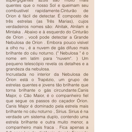
supergigantes azuis são muito mais
quentes que o nosso Sol e queimam seu
combustível rapidamente.Cinturão de
Orion é fácil de detectar. É composto de
três estrelas (as Três Marias), cujos
verdadeiros nomes são: Alnitak, Alnilam e
Mintaka . Abaixo e à esquerdo do Cinturão
de Orion , você pode detectar a Grande
Nebulosa de Orion . Embora pouco visível
a olho nu , é a nuvem de gás difuso mais
brilhante do céu noturno. (" Nebulosa " é o
nome em latim para "nuvem". ) Um
pequeno telescópio revela os detalhes e a
grandeza da nebulosa.
Incrustada no interior da Nebulosa de
Órion está o Trapézio, um grupo de
estrelas quentes e jovens tão brilhante que
torna brilhante o gás circundante.Canis
Major, o Cão Maior, é o companheiro fiel
que segue os passos do caçador Órion.
Canis Major é dominado pela estrela mais
brilhante no céu noturno , Sírius. Sirius é na
verdade um sistema duplo, contendo uma
estrela brilhante e outra muito menor, a
companheiro mais fraca . Fica apenas a