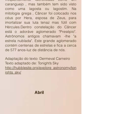
caranguejo , mas também tem sido visto
como uma lagosta ou lagostim. Na
mitologia grega , Câncer foi colocado nos
céus por Hera, esposa de Zeus, para
imortalizar sua luta tenaz mas fútil com
Hércules.Dentro constelação do Câncer
está o adoráve aglomerado "Presépio".
Astrônomos antigos chamavam -lhe "a
estrela nublada". Este grande aglomerado
contém centenas de estrelas e fica a cerca
de 577 anos-luz de distância de nós.
Adaptação do texto: Dermeval Carneiro
Texto adaptado de: Tonight’s Sky
http://hubblesite.org/explore_astronomy/ton
ights_sky/
Abril