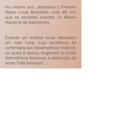
No mesmo ano, desenhou o Primeiro
Mapa Lunar Brasileiro, com 80 cm,
que se encontra exposto no Museu
Nacional de Astronomia.
Durante um eclipse lunar, descobriu
um vale lunar, cuja existência foi
confirmada por observatórios chilenos,
os quais à época, sugeriram à União
Astronômica Nacional a atribuição do
nome "Vale Azevedo".
Descobriu também um fenômeno
Lunar Transitório na Cratera Aristarco,
confirmado pelo astronauta Edwin
Aldrin quando em órbita lunar.
Foi professor de Selenografia na
Escola Municipal de Astrofísica em