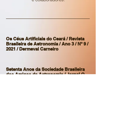
Os Céus Artificiais do Ceará / Revista
Brasileira de Astronomia / Ano 3 / Nº 9 /
2021 / Dermeval Carneiro
Setenta Anos da Sociedade Brasileira
dos Amigos da Astronomia / Jornal O
Povo / Coluna Visão do Cosmos / 2017 /
Dermeval Carneiro
Rubens de Azevedo, o Amigo da Lua /
Blog Astronomia em Fortaleza / 2008 /
Heliomárzio Moreira