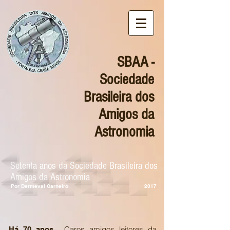
SBAA -
Sociedade
Brasileira dos
Amigos da
Astronomia
Setenta anos da Sociedade Brasileira dos
Amigos da Astronomia
Por Dermeval Carneiro
2017
Caros amigos leitores da
Há 70 anos...