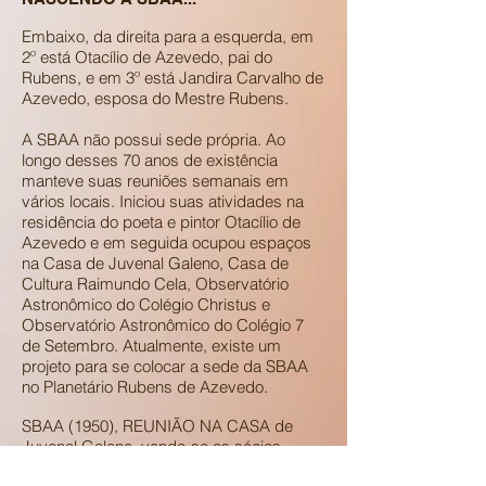
Embaixo, da direita para a esquerda, em
2º está Otacílio de Azevedo, pai do
Rubens, e em 3º está Jandira Carvalho de
Azevedo, esposa do Mestre Rubens.
A SBAA não possui sede própria. Ao
longo desses 70 anos de existência
manteve suas reuniões semanais em
vários locais. Iniciou suas atividades na
residência do poeta e pintor Otacílio de
Azevedo e em seguida ocupou espaços
na Casa de Juvenal Galeno, Casa de
Cultura Raimundo Cela, Observatório
Astronômico do Colégio Christus e
Observatório Astronômico do Colégio 7
de Setembro. Atualmente, existe um
projeto para se colocar a sede da SBAA
no Planetário Rubens de Azevedo.
SBAA (1950), REUNIÃO NA CASA de
Juvenal Galeno, vendo-se os sócios
Afrânio Rebouças Costa, Rollney Correia,